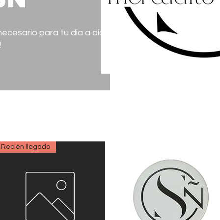
ecesario para tu día a día o,
!
Recién llegado