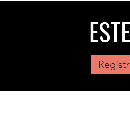
EST
Regístr
Orquesta Sinfónica de Ñuble