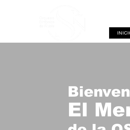
INIC
Bienven
El
Mer
de la O