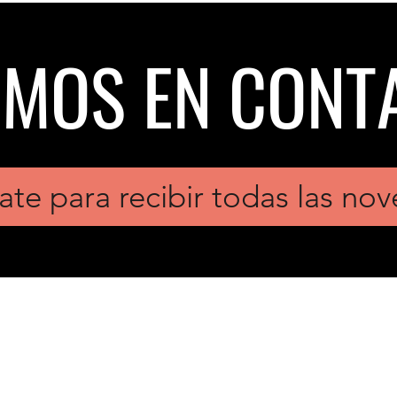
EMOS EN CONT
ate para recibir todas las no
Contactos
coordinacion@osnuble.com