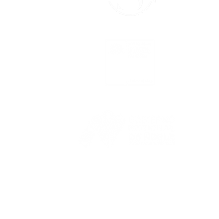
le
las
las