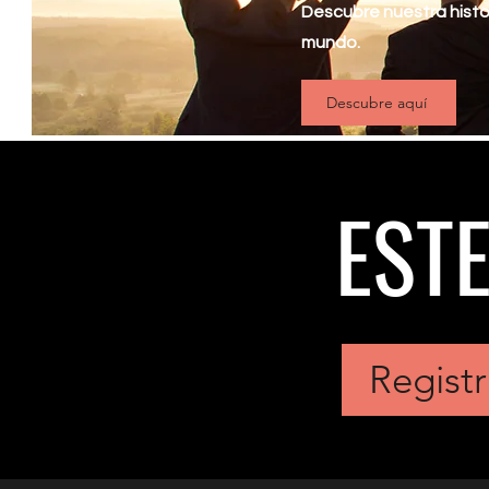
Descubre nuestra histor
mundo.
Descubre aquí
EST
Registr