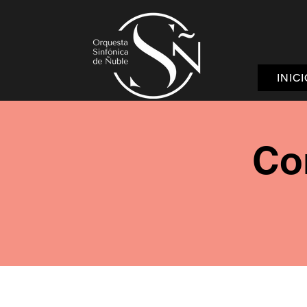
INIC
Co