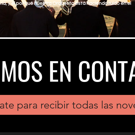
ia, y el por qué nuestra Orquesta está haciendo ruido en el
EMOS EN CONT
ate para recibir todas las no