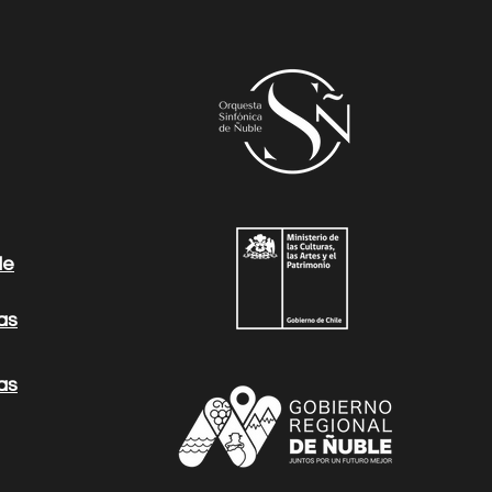
le
las
las