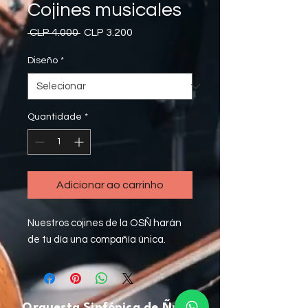
Cojines musicales
Preço
Preço
 CLP 4.000 
CLP 3.200
normal
promocional
Diseño
*
Quantidade
*
Adicionar ao carrinho
Nuestros cojines de la OSÑ harán
de tu día una compañía única.
Orquesta Sinfónica de Ñuble