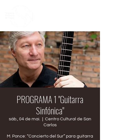
PROGRAMA 1 "Guitarra
Sinfónica"
sáb., 04 de mai.
  |  
Centro Cultural de San
Carlos
M. Ponce: “Concierto del Sur” para guitarra