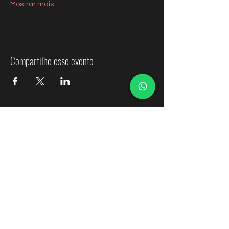
Mostrar mais
Compartilhe esse evento
Orquesta Sinfónica de Ñuble
Contactos
coordinacion@osnuble.com
comunicaciones@osnuble.com
recursoshumanos.osnuble@gmail.com
Transparencia Gobierno Regional de Ñuble
Transparencia Ministerio de las Culturas, las Artes y el
Patrimonio 2025
Transparencia Ministerio de las Culturas, las Artes y el
Patrimonio 2026