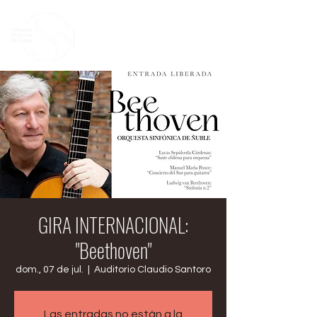
GIRA INTERNACIONAL:
"Beethoven"
dom., 07 de jul.
  |  
Auditorio Claudio Santoro
Las entradas no están a la