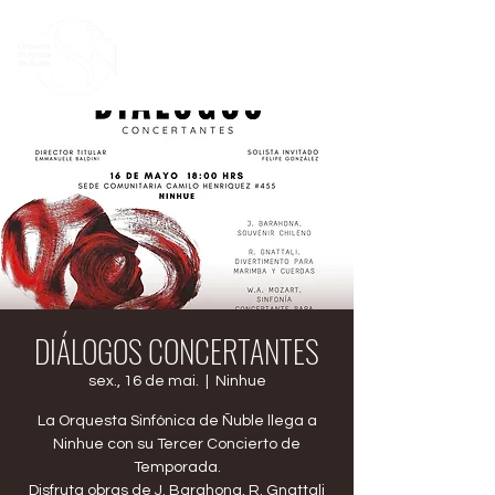
DIÁLOGOS CONCERTANTES
sex., 16 de mai.
  |  
Ninhue
La Orquesta Sinfónica de Ñuble llega a
Ninhue con su Tercer Concierto de
Temporada.
Disfruta obras de J. Barahona, R. Gnattali