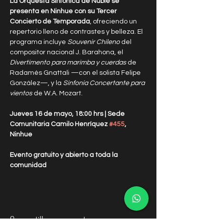
La Orquesta Sinfónica de Ñuble se 
presenta en Ninhue con su Tercer 
Concierto de Temporada
, ofreciendo un 
repertorio lleno de contrastes y belleza. El 
programa incluye 
Souvenir Chileno
 del 
compositor nacional J. Barahona, el 
Divertimento para marimba y cuerdas
 de 
Radamés Gnattali —con el solista Felipe 
González—, y la 
Sinfonía Concertante para 
vientos
 de W.A. Mozart.
Jueves 16 de mayo, 18:00 hrs | Sede 
Comunitaria Camilo Henríquez 
#455
, 
Ninhue
Evento gratuito y abierto a toda la 
comunidad