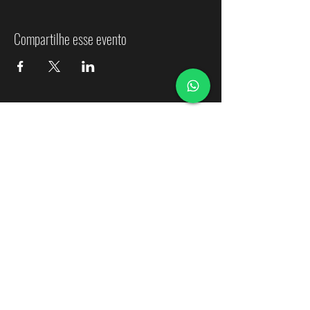
Compartilhe esse evento
Orquesta Sinfónica de Ñuble
Contactos
coordinacion@osnuble.com
comunicaciones@osnuble.com
recursoshumanos.osnuble@gmail.com
Transparencia Gobierno Regional de Ñuble
Transparencia Ministerio de las Culturas, las Artes y el
Patrimonio 2025
Transparencia Ministerio de las Culturas, las Artes y el
Patrimonio 2026