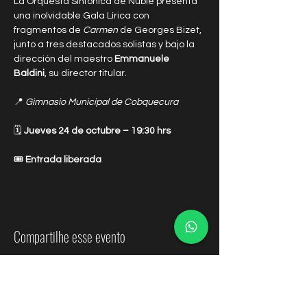
La Orquesta Sinfónica de Ñuble presenta 
una inolvidable Gala Lírica con 
fragmentos de 
Carmen
 de Georges Bizet, 
junto a tres destacados solistas y bajo la 
dirección del maestro 
Emmanuele 
Baldini
, su director titular.
📍 
Gimnasio Municipal de Cobquecura
🗓 
Jueves 24 de octubre – 19:30 hrs
🎟 
Entrada liberada
Compartilhe esse evento