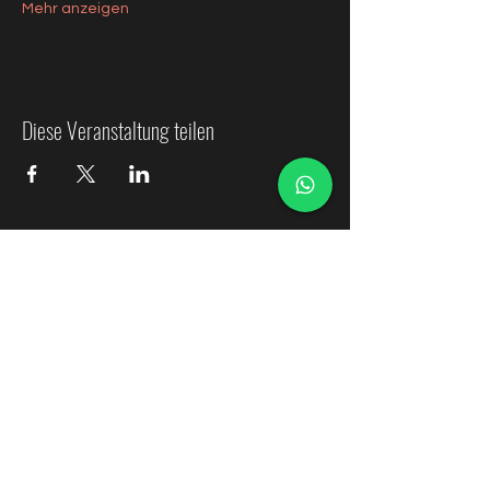
Mehr anzeigen
Diese Veranstaltung teilen
Orquesta Sinfónica de Ñuble
Contactos
coordinacion@osnuble.com
comunicaciones@osnuble.com
recursoshumanos.osnuble@gmail.com
Transparencia Gobierno Regional de Ñuble
Transparencia Ministerio de las Culturas, las Artes y el
Patrimonio 2025
Transparencia Ministerio de las Culturas, las Artes y el
Patrimonio 2026