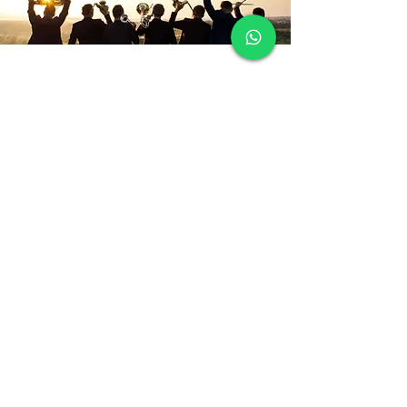
Descubriendo a la OSÑ
Descubre nuestra historia, y el por qué nuestra
Orquesta está haciendo ruido en el mundo.
Descubre aquí
ESTEMOS EN CONTACTO
Registrate para recibir todas las novedades
Orquesta Sinfónica de Ñuble
Contactos