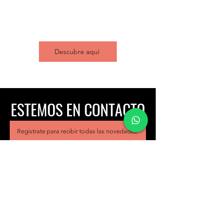
Descubriendo a la OSÑ
Descubre nuestra historia, y el por qué nuestra
Orquesta está haciendo ruido en el mundo.
Descubre aquí
ESTEMOS EN CONTACTO
Registrate para recibir todas las novedades
Orquesta Sinfónica de Ñuble
Contactos
coordinacion@osnuble.com
comunicaciones@osnuble.com
recursoshumanos.osnuble@gmail.com