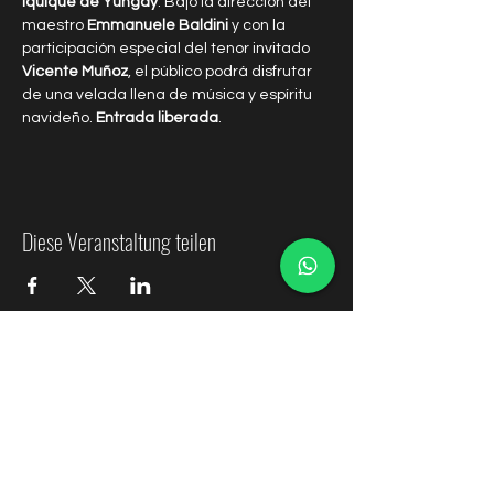
Iquique de Yungay
. Bajo la dirección del 
maestro 
Emmanuele Baldini
 y con la 
participación especial del tenor invitado 
Vicente Muñoz
, el público podrá disfrutar 
de una velada llena de música y espíritu 
navideño. 
Entrada liberada
.
Diese Veranstaltung teilen
Orquesta Sinfónica de Ñuble
Contactos
coordinacion@osnuble.com
comunicaciones@osnuble.com
recursoshumanos.osnuble@gmail.com