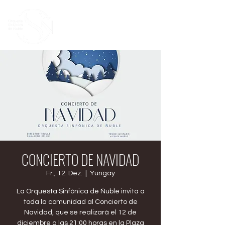
CONCIERTO DE NAVIDAD
Fr., 12. Dez.
  |  
Yungay
La Orquesta Sinfónica de Ñuble invita a
toda la comunidad al Concierto de
Navidad, que se realizará el 12 de
diciembre a las 21:00 horas en la Plaza