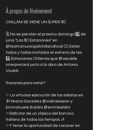
À propos de l'événement
CHILLÁN! SE VIENE UN SÚPER 8⃣
🗓️ No se pierdan el próximo domingo 8️⃣ de 
junio "Las 8⃣ Estaciones" en 
@teatromunicipalchillanoficial 👈🏼 Están 
todos y todas invitados el estreno de las 
4️⃣ Estaciones Chilenas que @osnuble 
interpretará junto a la obra de Antonio 
Vivaldi.
Razones para estar?
✨ La virtuosa ejecución de los solistas en 
🎻 Ileana González @violinsession y 
Emmanuele Baldini @emmbaldini
✨Disfrutar de un clásico del barroco 
italiano de todos los tiempos 🎶
✨Y tener la oportunidad de conocer en 