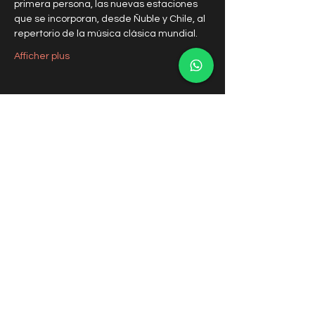
primera persona, las nuevas estaciones 
que se incorporan, desde Ñuble y Chile, al 
repertorio de la música clásica mundial.
Afficher plus
Partager cet événement
Orquesta Sinfónica de Ñuble
Contactos
coordinacion@osnuble.com
comunicaciones@osnuble.com
recursoshumanos.osnuble@gmail.com
Transparencia Gobierno Regional de Ñuble