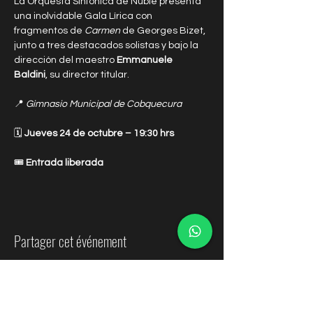
La Orquesta Sinfónica de Ñuble presenta 
una inolvidable Gala Lírica con 
fragmentos de 
Carmen
 de Georges Bizet, 
junto a tres destacados solistas y bajo la 
dirección del maestro 
Emmanuele 
Baldini
, su director titular.
📍 
Gimnasio Municipal de Cobquecura
🗓 
Jueves 24 de octubre – 19:30 hrs
🎟 
Entrada liberada
Partager cet événement