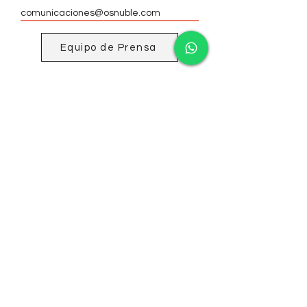
comunicaciones@osnuble.com
Equipo de Prensa
ESTEMOS EN CONTACTO
Regístrate para recibir todas las novedades
Orquesta Sinfónica de Ñuble
Contactos
coordinacion@osnuble.com
comunicaciones@osnuble.com
recursoshumanos.osnuble@gmail.com
Transparencia Gobierno Regional de Ñuble
Transparencia Ministerio de las Culturas, las Artes y el
Patrimonio 2025