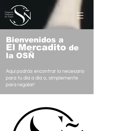
Bienvenidos a
El
Mercadito
de
la OSÑ
Aquí podrás encontrar lo necesario
para tu día a día o, simplemente
para regalar!