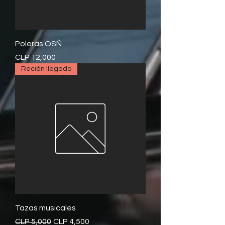
Poleras OSÑ
Price
CLP 12,000
Recién llegado
Tazas musicales
Regular Price
Sale Price
CLP 5,000
CLP 4,500