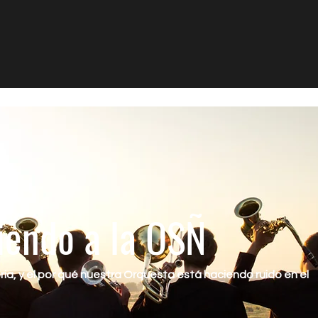
iendo a la OSÑ
ia, y el por qué nuestra Orquesta está haciendo ruido en el