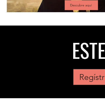
Descubre aquí
EST
Regístr