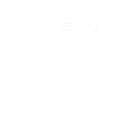
le
las
las