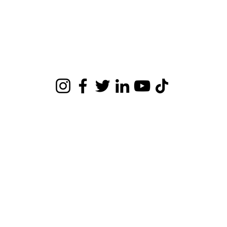
Orquesta Sinfónica de Ñuble
Ninhue 1304, San Carlos, Ñuble, Chile