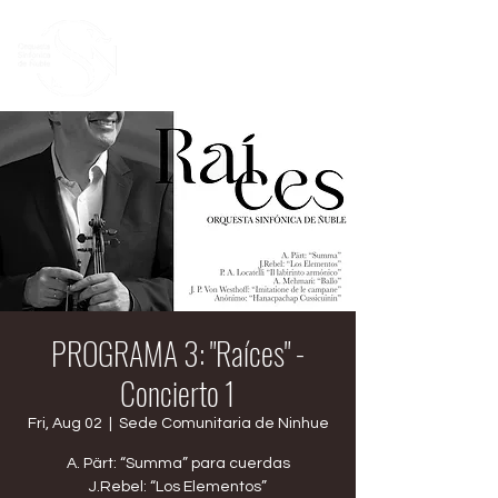
PROGRAMA 3: "Raíces" -
Concierto 1
Fri, Aug 02
  |  
Sede Comunitaria de Ninhue
A. Pärt: “Summa” para cuerdas
J.Rebel: “Los Elementos”