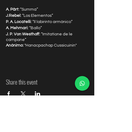
A. Pärt:
“Summa”
J.Rebel:
“Los Elementos”
P. A. Locatelli:
“Il labirinto armónico”
A. Mehmari:
“Ballo”
J. P. Von Westhoff:
“Imitatione de le
campane”
Anónimo:
"Hanacpachap Cussicuinin"
Director titular y violín solista:
Emmanuele
Baldini
Share this event
Orquesta Sinfónica de Ñuble
Contactos