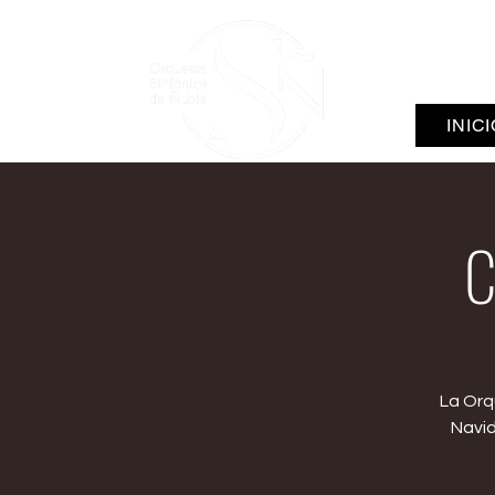
INIC
C
La Orq
Navid