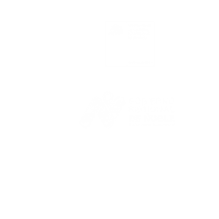
le
las
las