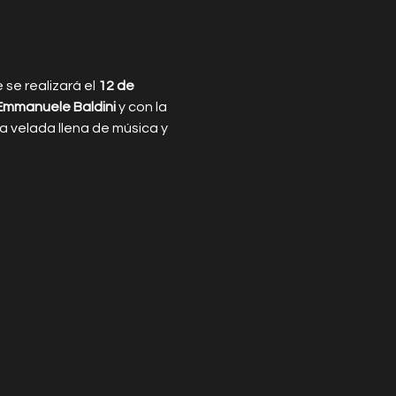
 se realizará el 
12 de 
Emmanuele Baldini
 y con la 
na velada llena de música y 