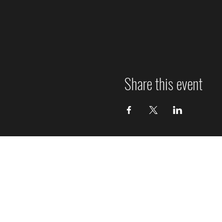
Share this event
Orquesta Sinfónica de Ñuble
Ninhue 1304, San Carlos, Ñuble, Chile