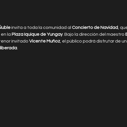
Ñuble
 invita a toda la comunidad al 
Concierto de Navidad
, que
 en la 
Plaza Iquique de Yungay
. Bajo la dirección del maestro 
tenor invitado 
Vicente Muñoz
, el público podrá disfrutar de u
liberada
.