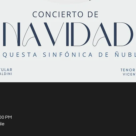
:00 PM
le