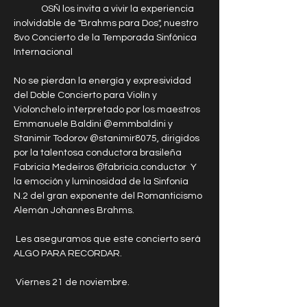
	OSÑ los invita a vivir la experiencia 
inolvidable de "Brahms para Dos", nuestro 
8vo Concierto de la Temporada Sinfónica 
Internacional 
No se pierdan la energía y expresividad 
del Doble Concierto para Violín y 
Violonchelo interpretado por los maestros 
Emmanuele Baldini @emmbaldini y 
Stanimir Todorov @stanimir8075, dirigidos 
por la talentosa conductora brasileña 
Fabricia Medeiros @fabricia.conductor  Y 
la emoción y luminosidad de la Sinfonía 
N.2 del gran exponente del Romanticismo 
Alemán Johannes Brahms.
 Les aseguramos que este concierto será 
ALGO PARA RECORDAR.
 Viernes 21 de noviembre.