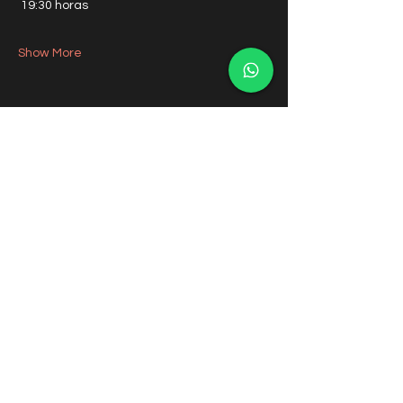
 19:30 horas
Show More
Share this event
Orquesta Sinfónica de Ñuble
Contactos
coordinacion@osnuble.com
comunicaciones@osnuble.com
recursoshumanos.osnuble@gmail.com
Transparencia Gobierno Regional de Ñuble
Transparencia Ministerio de las Culturas, las Artes y el