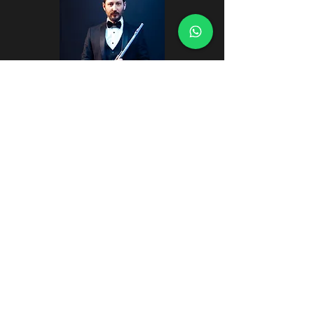
Vicente Vaccani
Flauta
Alejandro Angulo
Oboe