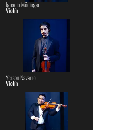
Ignacio Mödinger
Violín
Yerson Navarro
Violín