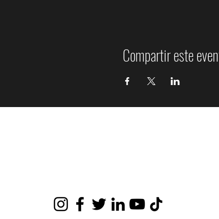
Compartir este even
Orquesta Sinfónica de Ñuble
Ninhue 1304, San Carlos, Ñuble, Chile