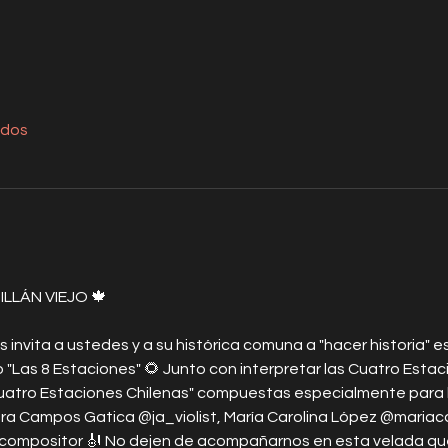
odos
LLÁN VIEJO 🍁
 invita a ustedes y a su histórica comuna a "hacer historia" es
o "Las 8 Estaciones" 🌻 Junto con interpretar las Cuatro Estac
uatro Estaciones Chilenas" compuestas especialmente para la
era Campos Gatica @ja_violist, María Carolina López @mariac
compositor 🎻 No dejen de acompañarnos en esta velada que