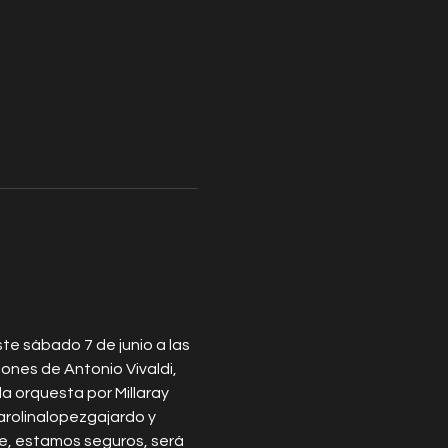
te sábado 7 de junio a las 
iones de Antonio Vivaldi, 
 orquesta por Millaray 
arolinalopezgajardo y 
, estamos seguros, será 