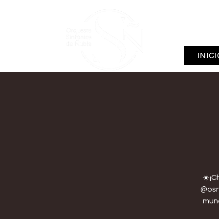
INIC
☀️¡Ch
@osnu
mund