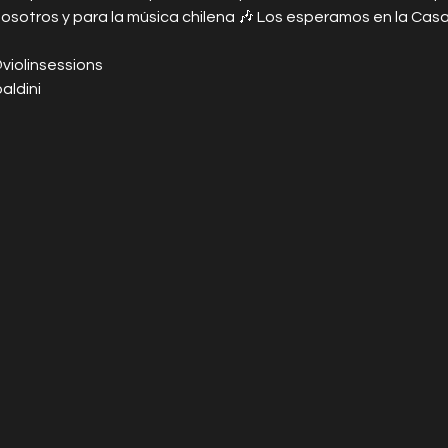
osotros y para la música chilena 🎶 Los esperamos en la Casa 
@violinsessions
ldini