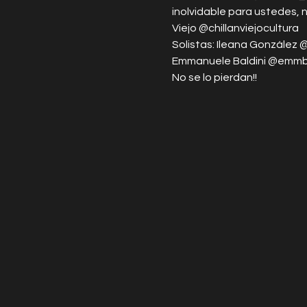
inolvidable para ustedes, n
Viejo @chillanviejocultura
Solistas: Ileana González 
Emmanuele Baldini @emmba
No se lo pierdan!!