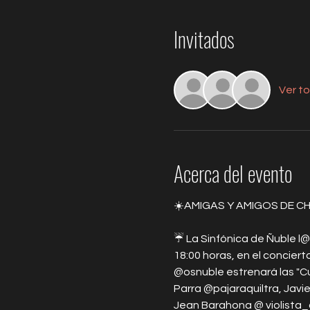
Invitados
Ver t
Acerca del evento
☀️AMIGAS Y AMIGOS DE CHI
☔ La Sinfónica de Ñuble l@s
18:00 horas, en el conciert
@osnuble estrenará las "C
Parra @pajaraquiltra, Javi
Jean Barahona @ violista_