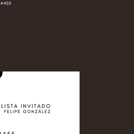
z #455