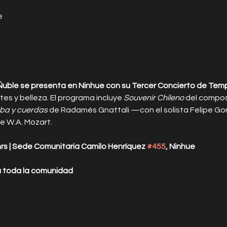
e
Ñuble se presenta en Ninhue con su Tercer Concierto de Te
tes y belleza. El programa incluye 
Souvenir Chileno
 del compos
ba y cuerdas
 de Radamés Gnattali —con el solista Felipe Gon
de W.A. Mozart.
rs | Sede Comunitaria Camilo Henríquez 
#455
, Ninhue
a toda la comunidad