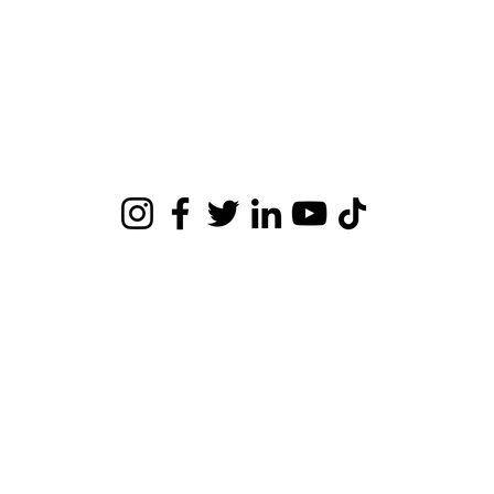
Orquesta Sinfónica de Ñuble
Ninhue 1304, San Carlos, Ñuble, Chile