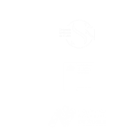
le
las
las