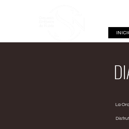
INIC
DI
La Orq
Disfru