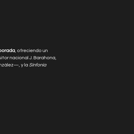
mporada
, ofreciendo un 
itor nacional J. Barahona, 
zález—, y la 
Sinfonía 