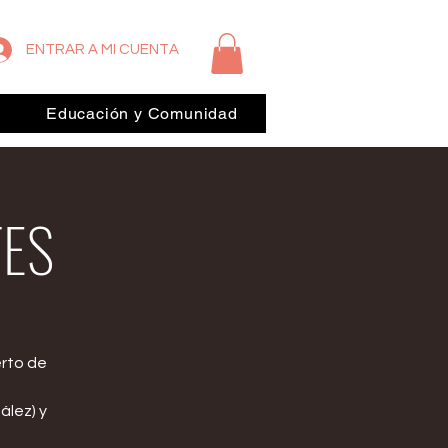
ENTRAR A MI CUENTA
Educación y Comunidad
TES
erto de
ález) y